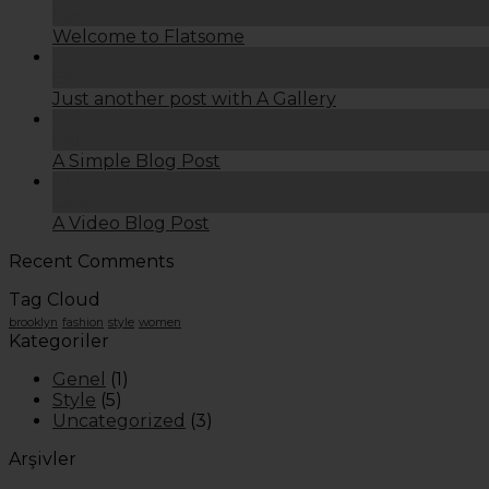
Kas
Welcome to Flatsome
13
Eki
Just another post with A Gallery
13
Eki
A Simple Blog Post
01
Oca
A Video Blog Post
Recent Comments
Tag Cloud
brooklyn
fashion
style
women
Kategoriler
Genel
(1)
Style
(5)
Uncategorized
(3)
Arşivler