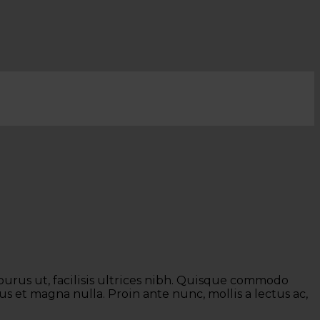
 purus ut, facilisis ultrices nibh. Quisque commodo
s et magna nulla. Proin ante nunc, mollis a lectus ac,