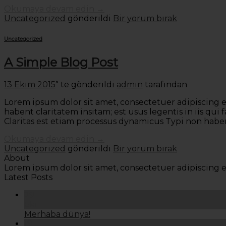
Okumaya devam edin
→
Uncategorized
gönderildi
Bir yorum bırak
Uncategorized
A Simple Blog Post
13 Ekim 2015
’' te gönderildi
admin
tarafından
Lorem ipsum dolor sit amet, consectetuer adipiscing 
habent claritatem insitam; est usus legentis in iis qui
Claritas est etiam processus dynamicus Typi non habent
Okumaya devam edin
→
Uncategorized
gönderildi
Bir yorum bırak
About
Lorem ipsum dolor sit amet, consectetuer adipiscing 
Latest Posts
29
Eki
Merhaba dünya!
19