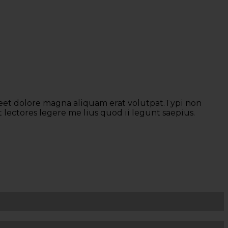
eet dolore magna aliquam erat volutpat.Typi non
 lectores legere me lius quod ii legunt saepius.