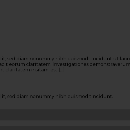
elit, sed diam nonummy nibh euismod tincidunt ut laor
 facit eorum claritatem. Investigationes demonstraverunt
 claritatem insitam; est […]
elit, sed diam nonummy nibh euismod tincidunt.