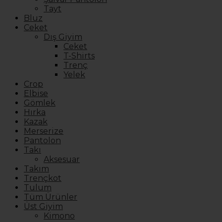
Tayt
Bluz
Ceket
Dış Giyim
Ceket
T-Shirts
Trenç
Yelek
Crop
Elbise
Gömlek
Hırka
Kazak
Merserize
Pantolon
Takı
Aksesuar
Takım
Trençkot
Tulum
Tüm Ürünler
Üst Giyim
Kimono