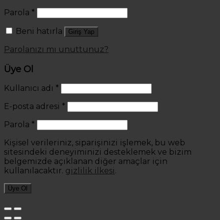
Parola
*
Beni hatırla
Giriş Yap
Parolanızı mı unuttunuz?
Üye Ol
Kullanıcı adı
*
E-posta adresi
*
Parola
*
Kişisel verileriniz, siparişinizi işlemek, bu web
sitesindeki deneyiminizi desteklemek ve bizim
belgemizde açıklanan diğer amaçlar için
kullanılacaktır.
gizlilik ilkesi
.
Üye Ol