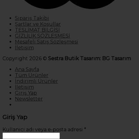
Sipariş Takibi
Şartlar ve Koşullar
TESLİMAT BİLGİSİ
GİZLİLİK SÖZLEŞMESİ
Mesafeli Satış Sözleşmesi
İletişim
Copyright 2026 ©
Sestra Butik Tasarım: BG Tasarım
Ana Sayfa
Tüm Ürünler
İndirimli Ürünler
İletişim
Giriş Yap
Newsletter
Giriş Yap
Kullanıcı adı veya e-posta adresi
*