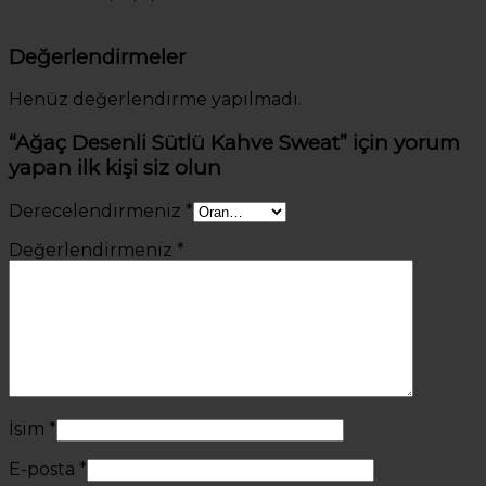
Değerlendirmeler
Henüz değerlendirme yapılmadı.
“Ağaç Desenli Sütlü Kahve Sweat” için yorum
yapan ilk kişi siz olun
Derecelendirmeniz
*
Değerlendirmeniz
*
İsim
*
E-posta
*