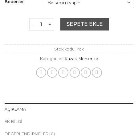
Bedenler
Ajurlu Devrik Yaka Siyah Merserize adet
SEPETE EKLE
Stok kodu:
Yok
Kategoriler:
Kazak
,
Merserize
AÇIKLAMA
EK BILGI
DEĞERLENDIRMELER (0)