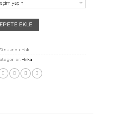
1,450₺.
fiyat:
750₺.
EPETE EKLE
Stok kodu:
Yok
ategoriler:
Hırka