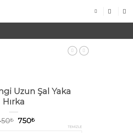
ngi Uzun Şal Yaka
Hırka
Orijinal
Şu
450
750
₺
₺
fiyat:
andaki
TEMIZLE