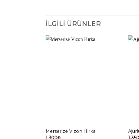
İLGILI ÜRÜNLER
Merserize Vizon Hırka
Ajur
1,300
₺
1,35