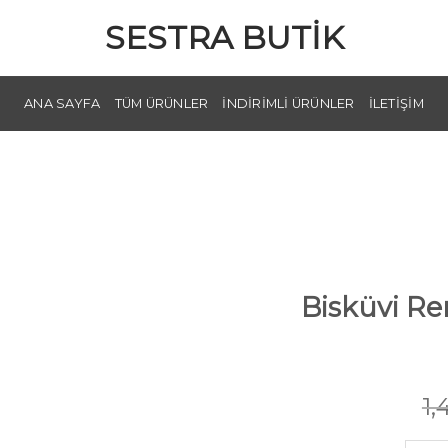
SESTRA BUTIK
ANA SAYFA
TÜM ÜRÜNLER
İNDIRIMLI ÜRÜNLER
İLETIŞIM
Bisküvi Re
1,