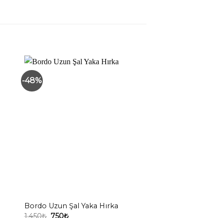
-48%
Bordo Uzun Şal Yaka Hırka
Ajurlu Merserize 
Orijinal
Şu
1,450
₺
750
₺
1,350
₺