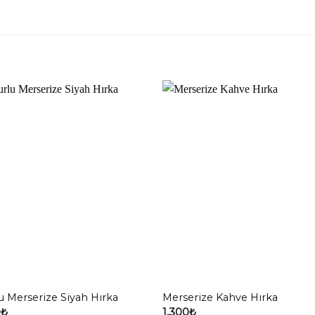
lu Merserize Siyah Hırka
Merserize Kahve Hırka
0
₺
1,300
₺