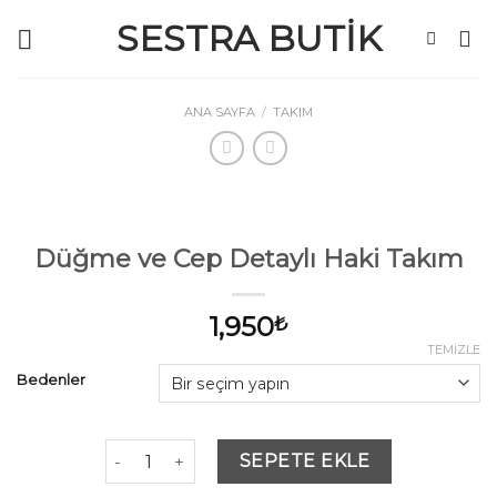
Skip
SESTRA BUTIK
to
content
ANA SAYFA
/
TAKIM
Düğme ve Cep Detaylı Haki Takım
1,950
₺
TEMIZLE
Bedenler
Düğme ve Cep Detaylı Haki Takım adet
SEPETE EKLE