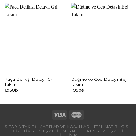
Paça Delikişi Detaylı Gri
Düğme ve Cep Detaylı Bej
Takım
Takım
1,950
₺
1,950
₺
SIPARIŞ TAKIBI
ŞARTLAR VE KOŞULLAR
TESLİMAT BİLGİSİ
GİZLİLİK SÖZLEŞMESİ
MESAFELI SATIŞ SÖZLEŞMESI
İLETIŞIM