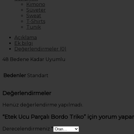
Kimono
Süveter
Sweat
T-Shirts
Tunik
Açıklama
Ek bilgi
Değerlendirmeler (0)
48 Bedene Kadar Uyumlu
Bedenler
Standart
Değerlendirmeler
Henüz değerlendirme yapılmadı.
“Etek Ucu Parçalı Bordo Triko” için yorum yapan 
Derecelendirmeniz
*