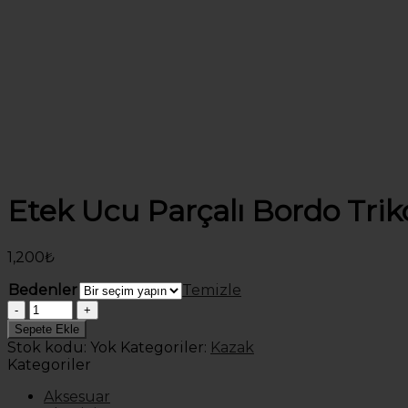
Etek Ucu Parçalı Bordo Trik
1,200
₺
Bedenler
Temizle
Etek
Ucu
Sepete Ekle
Parçalı
Stok kodu:
Yok
Kategoriler:
Kazak
Bordo
Kategoriler
Triko
adet
Aksesuar