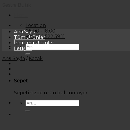
Skip
Sestra Butik
to
Menu
content
Location
08:00 - 18:00
Ana Sayfa
+90 532 522 59 11
Tüm Ürünler
İndirimli Ürünler
Ara:
İletişim
Ana Sayfa
/
Kazak
Sepet
Sepetinizde ürün bulunmuyor.
Ara: