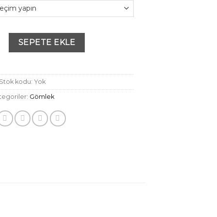
en Haki Gömlek&Tunik adet
SEPETE EKLE
Stok kodu:
Yok
tegoriler:
Gömlek