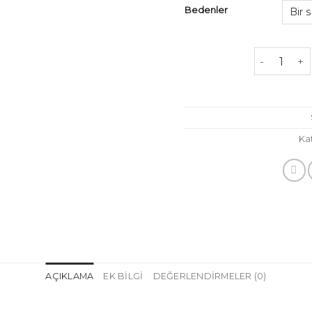
Bedenler
Pamuk Ket
Ka
AÇIKLAMA
EK BILGI
DEĞERLENDIRMELER (0)