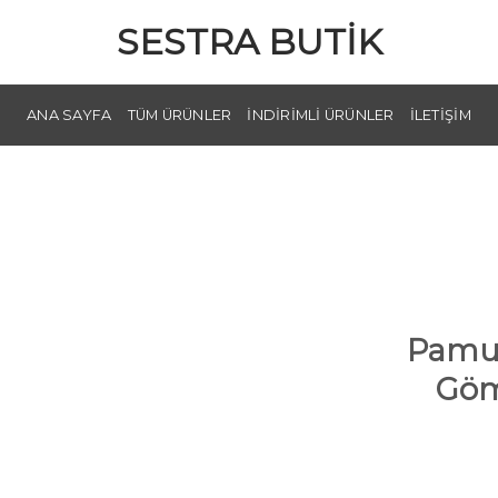
SESTRA BUTIK
ANA SAYFA
TÜM ÜRÜNLER
İNDIRIMLI ÜRÜNLER
İLETIŞIM
Pamuk
Göm