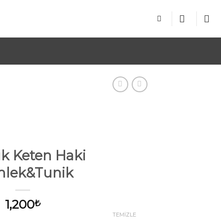
 Keten Haki
lek&Tunik
1,200
₺
TEMIZLE