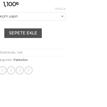
1,100
₺
TEMIZLE
n Paça Düğme Detaylı Gri Pantolon adet
SEPETE EKLE
Stok kodu:
Yok
egoriler:
Pantolon