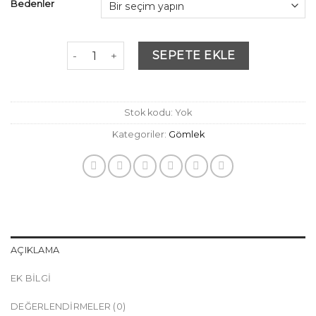
Bedenler
Pamuk Saten Siyah Gömlek adet
SEPETE EKLE
Stok kodu:
Yok
Kategoriler:
Gömlek
AÇIKLAMA
EK BILGI
DEĞERLENDIRMELER (0)